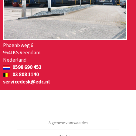
Phoenixweg 6
9641KS Veendam
Nederland
0598 690 453
03 808 1140
servicedesk@edc.nl
Algemene voorwaarden