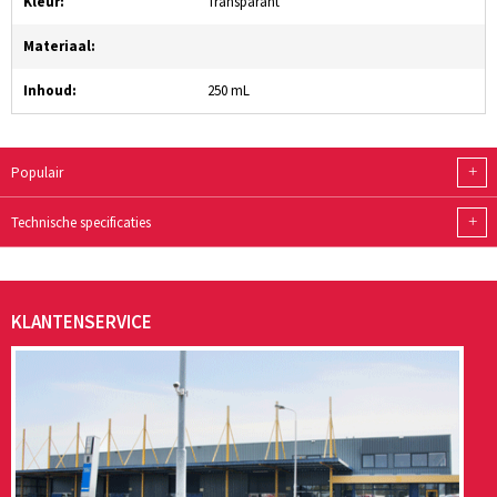
Kleur:
Transparant
Materiaal:
Inhoud:
250 mL
+
Populair
+
Technische specificaties
KLANTENSERVICE