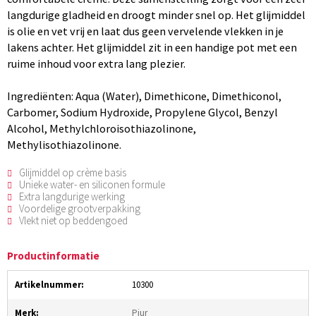
langdurige gladheid en droogt minder snel op. Het glijmiddel
is olie en vet vrij en laat dus geen vervelende vlekken in je
lakens achter. Het glijmiddel zit in een handige pot met een
ruime inhoud voor extra lang plezier.
Ingrediënten: Aqua (Water), Dimethicone, Dimethiconol,
Carbomer, Sodium Hydroxide, Propylene Glycol, Benzyl
Alcohol, Methylchloroisothiazolinone,
Methylisothiazolinone.
Glijmiddel op crème basis
Unieke water- en siliconen formule
Extra langdurige werking
Voordelige grootverpakking
Vlekt niet op beddengoed
Productinformatie
Artikelnummer:
10300
Merk:
Pjur