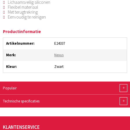
Lichaamsveilig siliconen
Flexibel materiaal
Met terugtrekring
Eenvoudig te reinigen
Productinformatie
Artikelnummer:
E24337
Merk:
Nexus
Kleur:
Zwart
+
Populair
+
Technische specificaties
KLANTENSERVICE