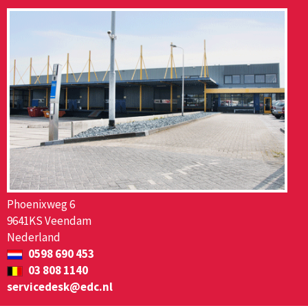
Phoenixweg 6
9641KS Veendam
Nederland
0598 690 453
03 808 1140
servicedesk@edc.nl