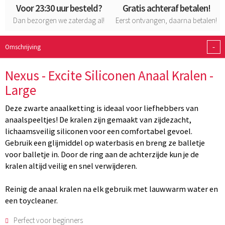
Voor 23:30 uur besteld?
Gratis achteraf betalen!
Dan bezorgen we zaterdag al!
Eerst ontvangen, daarna betalen!
-
Omschrijving
Nexus - Excite Siliconen Anaal Kralen -
Large
Deze zwarte anaalketting is ideaal voor liefhebbers van
anaalspeeltjes! De kralen zijn gemaakt van zijdezacht,
lichaamsveilig siliconen voor een comfortabel gevoel.
Gebruik een glijmiddel op waterbasis en breng ze balletje
voor balletje in. Door de ring aan de achterzijde kun je de
kralen altijd veilig en snel verwijderen.
Reinig de anaal kralen na elk gebruik met lauwwarm water en
een toycleaner.
Perfect voor beginners