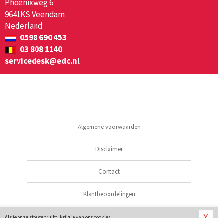
Phoenixweg 6
9641KS Veendam
Nederland
0598 690 453
03 808 1140
servicedesk@edc.nl
Algemene voorwaarden
Disclaimer
Contact
Klantbeoordelingen
© 2026
vibratorplaza.nl
X
Als je onze site gebruikt, krijg je van ons
cookies