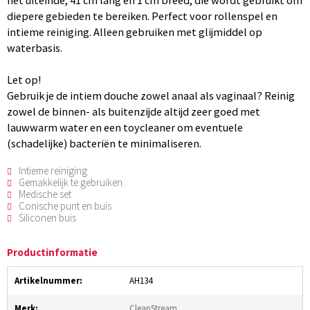
het uiteinde, 41 cm lang en 1 cm breed, die wordt gebruikt om
diepere gebieden te bereiken. Perfect voor rollenspel en
intieme reiniging. Alleen gebruiken met glijmiddel op
waterbasis.
Let op!
Gebruik je de intiem douche zowel anaal als vaginaal? Reinig
zowel de binnen- als buitenzijde altijd zeer goed met
lauwwarm water en een toycleaner om eventuele
(schadelijke) bacteriën te minimaliseren.
Intieme reiniging
Gemakkelijk te gebruiken
Medische set
Conische punt en buis
Siliconen buis
Productinformatie
Artikelnummer:
AH134
Merk:
CleanStream