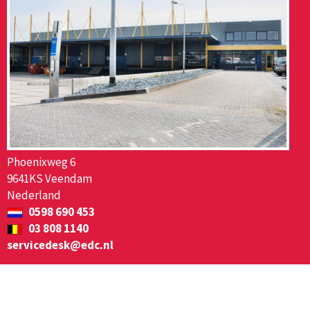
Phoenixweg 6
9641KS Veendam
Nederland
0598 690 453
03 808 1140
servicedesk@edc.nl