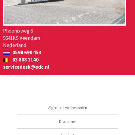
Phoenixweg 6
9641KS Veendam
Nederland
0598 690 453
03 808 1140
servicedesk@edc.nl
Algemene voorwaarden
Disclaimer