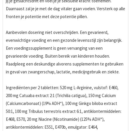
jij je geslachtsdrift en voel je je seksuele kracht toenemen.
Daarnaast zal je je met de dag vitaler gaan voelen. Versterk op alle
fronten je potentie met deze potentie pillen.
Aanbevolen dosering niet overschrijden. Een gevarieerd,
evenwichtige voeding en een gezonde levensstijl zijn belangrijk.
Een voedingssupplement is geen vervanging van een
gevarieerde voeding. Buiten bereik van kinderen houden.
Raadpleeg een deskundige alvorens supplementen te gebruiken
in geval van zwangerschap, lactatie, medicijngebruik en ziekte.
Ingrediënten per 2 tabletten: 520 mg L-Arginine, vulstof: E460,
200 mg Catuaba extract 2:1 (Trichilia catigua), 150 mg Calcium
(Calciumcarbonaat) (19% ADH*), 100 mg Ginkgo biloba extract
50:1, 100 mg Tribulus terrestris extract 6:1, antiklontermiddelen:
E468, E570, 20 mg Niacine (Nicotinamide) (125% ADH*),
antiklontermiddelen: E551, E470b, emulgator: E464,