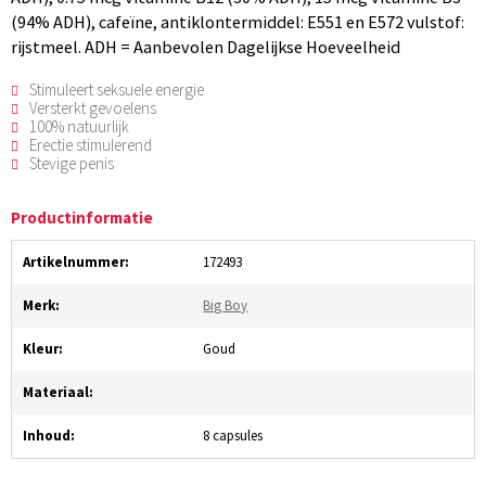
(94% ADH), cafeïne, antiklontermiddel: E551 en E572 vulstof:
rijstmeel. ADH = Aanbevolen Dagelijkse Hoeveelheid
Stimuleert seksuele energie
Versterkt gevoelens
100% natuurlijk
Erectie stimulerend
Stevige penis
Productinformatie
Artikelnummer:
172493
Merk:
Big Boy
Kleur:
Goud
Materiaal:
Inhoud:
8 capsules