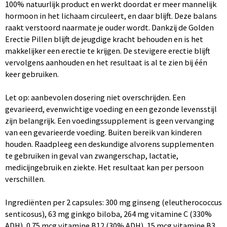
100% natuurlijk product en werkt doordat er meer mannelijk
hormoon in het lichaam circuleert, en daar blijft. Deze balans
raakt verstoord naarmate je ouder wordt. Dankzij de Golden
Erectie Pillen blijft de jeugdige kracht behouden en is het
makkelijker een erectie te krijgen. De stevigere erectie blijft
vervolgens aanhouden en het resultaat is al te zien bij één
keer gebruiken.
Let op: aanbevolen dosering niet overschrijden. Een
gevarieerd, evenwichtige voeding en een gezonde levensstijl
zijn belangrijk. Een voedingssupplement is geen vervanging
van een gevarieerde voeding. Buiten bereik van kinderen
houden. Raadpleeg een deskundige alvorens supplementen
te gebruiken in geval van zwangerschap, lactatie,
medicijngebruik en ziekte. Het resultaat kan per persoon
verschillen.
Ingrediënten per 2 capsules: 300 mg ginseng (eleutherococcus
senticosus), 63 mg ginkgo biloba, 264 mg vitamine C (330%
ADH), 0.75 mcg vitamine B12 (30% ADH), 15 mcg vitamine B3