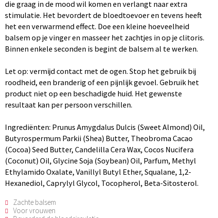
die graag in de mood wil komen en verlangt naar extra
stimulatie. Het bevordert de bloedtoevoer en tevens heeft
het een verwarmend effect. Doe een kleine hoeveelheid
balsem op je vinger en masseer het zachtjes in op je clitoris.
Binnen enkele seconden is begint de balsem al te werken.
Let op: vermijd contact met de ogen. Stop het gebruik bij
roodheid, een branderig of een pijnlijk gevoel. Gebruik het
product niet op een beschadigde huid. Het gewenste
resultaat kan per persoon verschillen.
Ingrediënten: Prunus Amygdalus Dulcis (Sweet Almond) Oil,
Butyrospermum Parkii (Shea) Butter, Theobroma Cacao
(Cocoa) Seed Butter, Candelilla Cera Wax, Cocos Nucifera
(Coconut) Oil, Glycine Soja (Soybean) Oil, Parfum, Methyl
Ethylamido Oxalate, Vanillyl Butyl Ether, Squalane, 1,2-
Hexanediol, Caprylyl Glycol, Tocopherol, Beta-Sitosterol.
Zachte balsem
Voor vrouwen