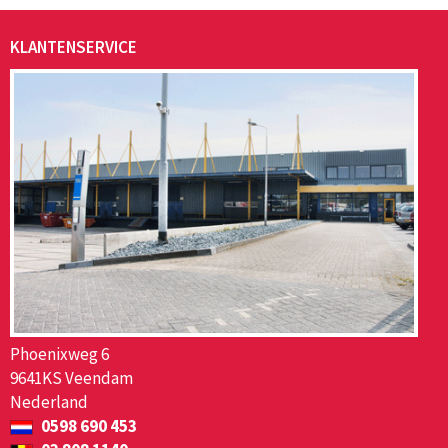
KLANTENSERVICE
Phoenixweg 6
9641KS Veendam
Nederland
0598 690 453