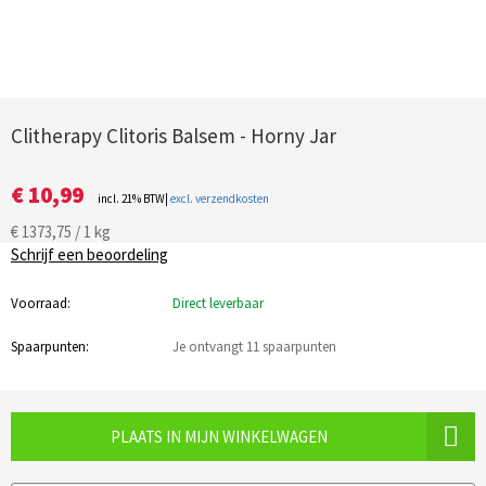
Clitherapy Clitoris Balsem - Horny Jar
€ 10,99
incl. 21% BTW|
excl. verzendkosten
€ 1373,75 / 1 kg
Schrijf een beoordeling
Voorraad:
Direct leverbaar
Spaarpunten:
Je ontvangt 11 spaarpunten
PLAATS IN MIJN WINKELWAGEN