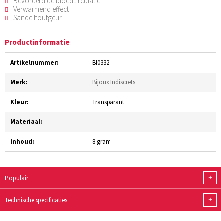
Bevorderd de bloedcirculatie
Verwarmend effect
Sandelhoutgeur
Productinformatie
Artikelnummer:
BI0332
Merk:
Bijoux Indiscrets
Kleur:
Transparant
Materiaal:
Inhoud:
8 gram
+
Populair
+
Technische specificaties