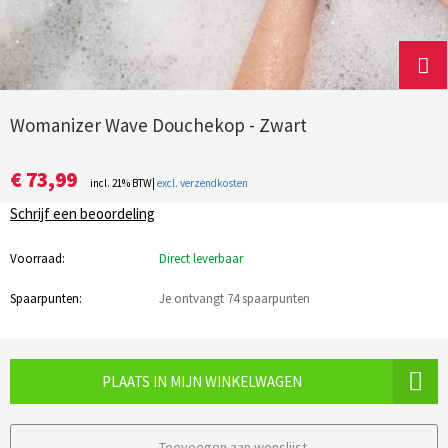
Womanizer Wave Douchekop - Zwart
€ 73,99
incl. 21% BTW|
excl. verzendkosten
Schrijf een beoordeling
Voorraad:
Direct leverbaar
Spaarpunten:
Je ontvangt 74 spaarpunten
PLAATS IN MIJN WINKELWAGEN
Toevoegen aan wenslijst