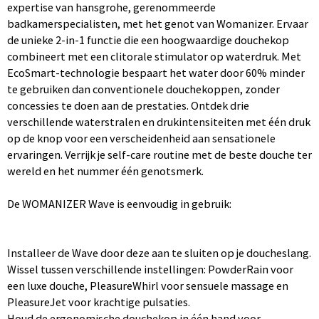
expertise van hansgrohe, gerenommeerde
badkamerspecialisten, met het genot van Womanizer. Ervaar
de unieke 2-in-1 functie die een hoogwaardige douchekop
combineert met een clitorale stimulator op waterdruk. Met
EcoSmart-technologie bespaart het water door 60% minder
te gebruiken dan conventionele douchekoppen, zonder
concessies te doen aan de prestaties. Ontdek drie
verschillende waterstralen en drukintensiteiten met één druk
op de knop voor een verscheidenheid aan sensationele
ervaringen. Verrijk je self-care routine met de beste douche ter
wereld en het nummer één genotsmerk.
De WOMANIZER Wave is eenvoudig in gebruik:
Installeer de Wave door deze aan te sluiten op je doucheslang.
Wissel tussen verschillende instellingen: PowderRain voor
een luxe douche, PleasureWhirl voor sensuele massage en
PleasureJet voor krachtige pulsaties.
Houd de ergonomische douchekop in één hand voor