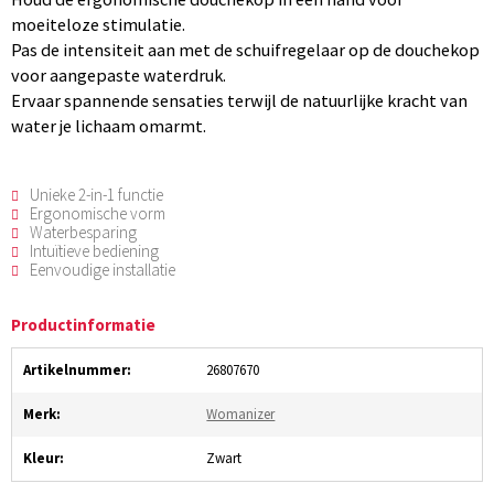
moeiteloze stimulatie.
Pas de intensiteit aan met de schuifregelaar op de douchekop
voor aangepaste waterdruk.
Ervaar spannende sensaties terwijl de natuurlijke kracht van
water je lichaam omarmt.
Unieke 2-in-1 functie
Ergonomische vorm
Waterbesparing
Intuïtieve bediening
Eenvoudige installatie
Productinformatie
Artikelnummer:
26807670
Merk:
Womanizer
Kleur:
Zwart