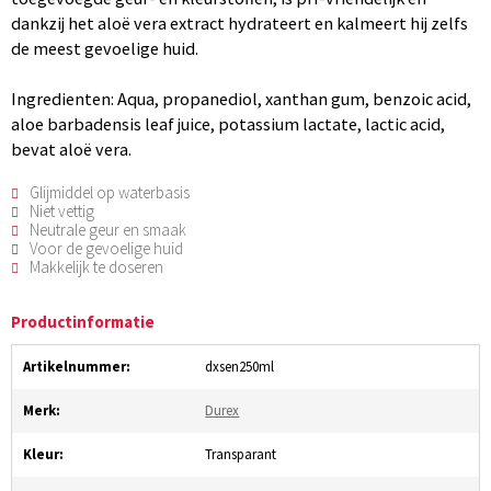
dankzij het aloë vera extract hydrateert en kalmeert hij zelfs
de meest gevoelige huid.
Ingredienten: Aqua, propanediol, xanthan gum, benzoic acid,
aloe barbadensis leaf juice, potassium lactate, lactic acid,
bevat aloë vera.
Glijmiddel op waterbasis
Niet vettig
Neutrale geur en smaak
Voor de gevoelige huid
Makkelijk te doseren
Productinformatie
Artikelnummer:
dxsen250ml
Merk:
Durex
Kleur:
Transparant