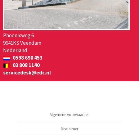
Phoenixweg 6
9641KS Veendam
Nederland
0598 690 453
03 808 1140
servicedesk@edc.nl
Algemene voorwaarden
Disclaimer