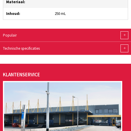
Materiaal:
Inhoud:
250 mL
+
Populair
+
Technische specificaties
KLANTENSERVICE