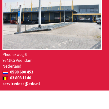
Phoenixweg 6
9641KS Veendam
Nederland
0598 690 453
03 808 1140
servicedesk@edc.nl